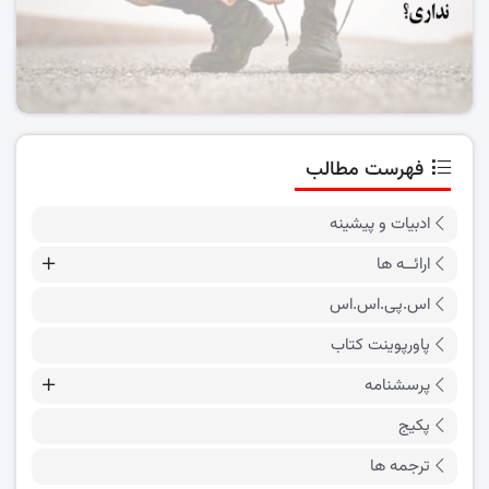
فهرست مطالب
ادبیات و پیشینه
ارائــه ها
اس.پی.اس.اس
پاورپوینت کتاب
پرسشنامه
پکیج
ترجمه ها