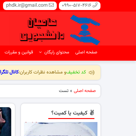
phdk.ir@gmail.com
0990-517-4616
صفحه اصلی
محتوای رایگان
قوانین و مقررات
کد تخفیف
و مشاهده نظرات کاربران:
کانال تلگرا
صفحه اصلی
»
تست
کیفیت یا کمیت؟