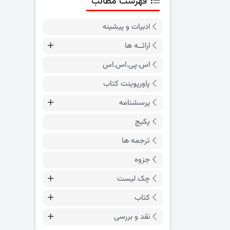
فهرست مطالب
ادبیات و پیشینه
ارائــه ها
اس.پی.اس.اس
پاورپوینت کتاب
پرسشنامه
پکیج
ترجمه ها
جزوه
چک لیست
کتاب
نقد و بررسی