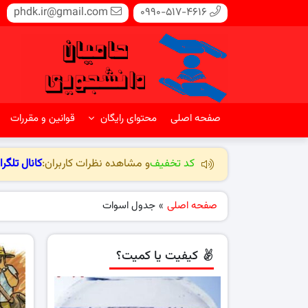
phdk.ir@gmail.com
0990-517-4616
صفحه اصلی
محتوای رایگان
قوانین و مقررات
کد تخفیف
و مشاهده نظرات کاربران:
کانال تلگرا
صفحه اصلی
»
جدول اسوات
کیفیت یا کمیت؟