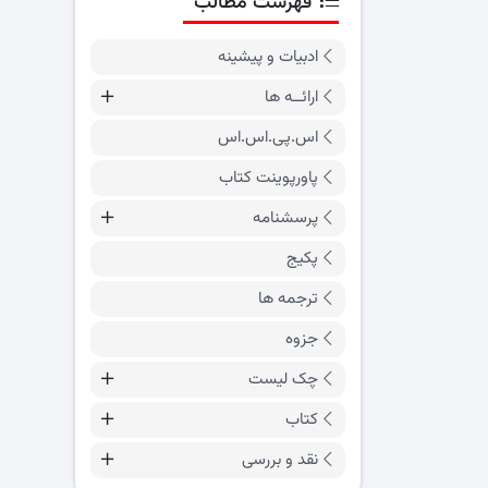
فهرست مطالب
ادبیات و پیشینه
ارائــه ها
اس.پی.اس.اس
پاورپوینت کتاب
پرسشنامه
پکیج
ترجمه ها
جزوه
چک لیست
کتاب
نقد و بررسی