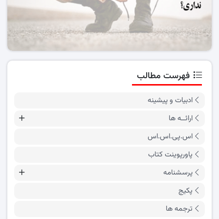
فهرست مطالب
ادبیات و پیشینه
ارائــه ها
اس.پی.اس.اس
پاورپوینت کتاب
پرسشنامه
پکیج
ترجمه ها