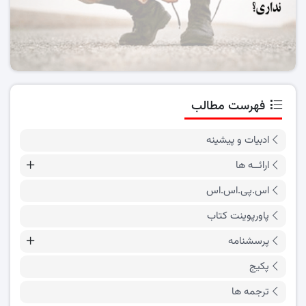
فهرست مطالب
ادبیات و پیشینه
ارائــه ها
اس.پی.اس.اس
پاورپوینت کتاب
پرسشنامه
پکیج
ترجمه ها