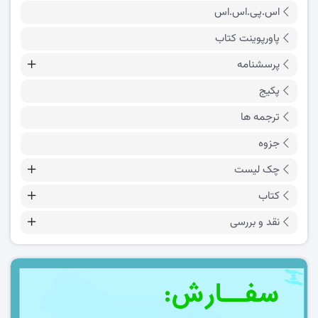
اس.پی.اس.اس
پاورپوینت کتاب
پرسشنامه
پکیج
ترجمه ها
جزوه
چک لیست
کتاب
نقد و بررسی