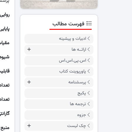
پرسش
روایی
فهرست مطالب
پایایی
ادبیات و پیشینه
مقیاس
ارائــه ها
شیوه 
اس.پی.اس.اس
قابلی
پاورپوینت کتاب
پرسشنامه
تعداد
پکیج
تعداد
ترجمه ها
گارانت
جزوه
چک لیست
منبع
: