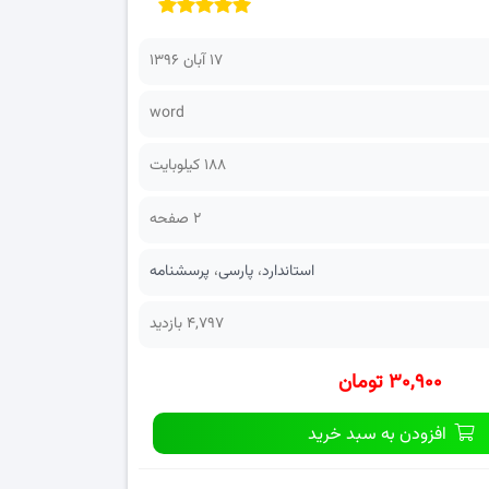
۱۷ آبان ۱۳۹۶
word
188 کیلوبایت
2 صفحه
استاندارد
،
پارسی
،
پرسشنامه
4,797 بازدید
۳۰,۹۰۰ تومان
افزودن به سبد خرید