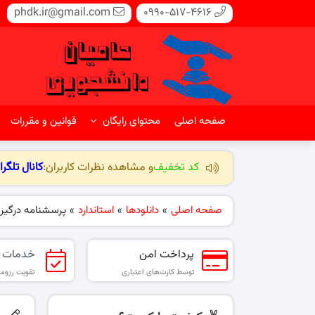
phdk.ir@gmail.com
0990-517-4616
صفحه اصلی
محتوای رایگان
قوانین و مقررات
کد تخفیف
و مشاهده نظرات کاربران:
کانال تلگرا
صفحه اصلی
»
دانلودها
»
استاندارد
»
پرسشنامه درگیر
پرداخت امن
خدمات 
توسط کارت‌های اعتباری
تقویت رزومه