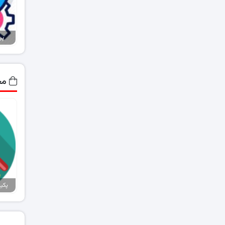
پر
مح