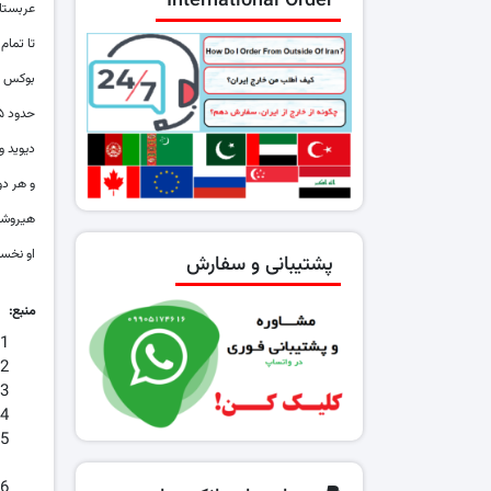
International Order
عربستان
تا تمام
بوکس زنان هم برای نخستین بار
حدود ۴۵ درصد از ۱۰۵۰۰ ورزشکار این دوره زن بودند و ورزشکاران زن آمریکا و روسیه برای نخستین بار مدال‌های بیشتری نسبت به مردان به دست آوردند.
دیوید و
و هر دو نی
هیروشی 
او نخستین المپیک
پشتیبانی و سفارش
منبع: