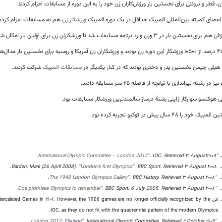
، قطر و برونئی برای نخستین بار ورزش‌کاران زن خود را به این دوره از مسابقات اعزام کردند.
 اعضای کمیته بین‌المللی المپیک حداقل در یک دوره المپیک
ورزشکار زن
هم به مسابقات اعزام کرده 
 در ۳ وزن وارد برنامه مسابقات شد تا ورزشکاران زن برای اوّلین بار امکان شرکت در تمام رشته‌های ورزشی را داشته باشند.
 هیلی چپمن نخستین پدر و دختری بودند که در کنار یکدیگر در
مسابقات المپیک
شرکت کردند.
ز در رشته تیراندازی با تپانچه از فاصله ۲۵ متر مسابقه دادند.
هوکتسو سوارکار ژاپنی رشتهٔ درساژ سالمندترین ورزشکار مسابقات بود.
 خود را ۴۸ سال پیش در توکیو تجربه کرده بود.
.
. IOC
. Retrieved
۳ August
۲۰۰۸
“International Olympic Committee – London 2012”
.
Barden, Mark (26 April 2008).
“London’s first Olympics”
. BBC Sport
. Retrieved
۳ August
۲۰۰۸
.
. BBC History
. Retrieved
۳ August
۲۰۰۸
“The 1948 London Olympics Gallery”
.
. BBC Sport. 6 July 2005
. Retrieved
۳ August
۲۰۰۸
“Coe promises Olympics to remember”
آتن ercalated Games in ۱۹۰۶. However, the 1906 games are no longer officially recognized by the
IOC, as they do not fit with the quadrennial pattern of the modern Olympics.
.
. International Olympic Committee
. Retrieved
۲ October
۲۰۰۹
“London 2012: Election”