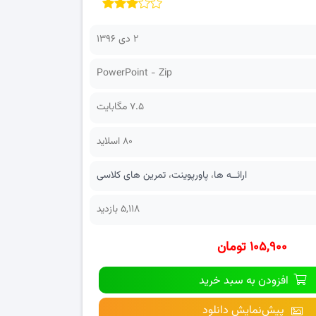
۲ دی ۱۳۹۶
PowerPoint - Zip
7.5 مگابایت
80 اسلاید
ارائــه ها
،
پاورپوینت
،
تمرین های کلاسی
5,118 بازدید
۱۰۵,۹۰۰ تومان
افزودن به سبد خرید
پیش‌نمایش دانلود