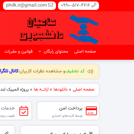
phdk.ir@gmail.com
0990-517-4616
صفحه اصلی
محتوای رایگان
قوانین و مقررات
کد تخفیف
و مشاهده نظرات کاربران:
کانال تلگرا
صفحه اصلی
»
دانلودها
»
ارائــه ها
»
پروژه المپیک لندن (۱۲
پرداخت امن
خدمات 
توسط کارت‌های اعتباری
تقویت رزومه