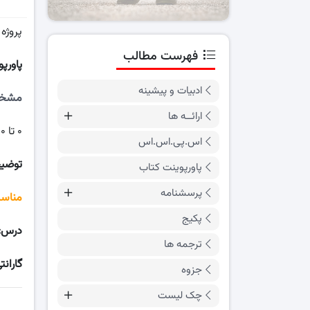
پروژه
فهرست مطالب
پاورپ
ادبیات و پیشینه
مشخ
ارائــه ها
۰ تا ۱۰۰ روند برگزاری المپیک در لندن توسط دولت بریتانیا
اس.پی.اس.اس
توضی
پاورپوینت کتاب
پرسشنامه
مناسب
پکیج
درس:
ترجمه ها
گارانت
جزوه
چک لیست