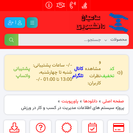
|
و
-/- ساعات پشتیبانی:
کد
مشاهده
کانال
پشتیبانی
شنبه تا چهارشنبه،
تخفیف
نظرات
تلگرام
واتساپ
13:00 تا 01:00 -/-
کاربران:
صفحه اصلی
»
دانلودها
»
پاورپوینت
»
پروژه سیستم های اطلاعات مدیریت در کسب و کار در ورزش