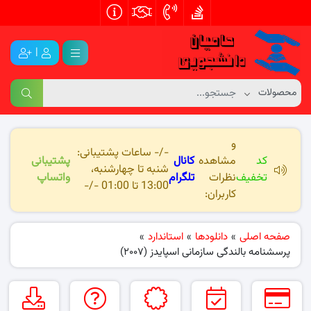
|
و
-/- ساعات پشتیبانی:
کد
مشاهده
کانال
پشتیبانی
شنبه تا چهارشنبه،
تخفیف
نظرات
تلگرام
واتساپ
13:00 تا 01:00 -/-
کاربران:
صفحه اصلی
»
دانلودها
»
استاندارد
»
پرسشنامه بالندگی سازمانی اسپایدز (۲۰۰۷)