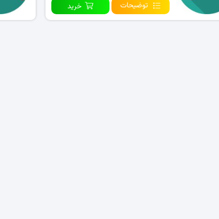
توضیحات
خرید