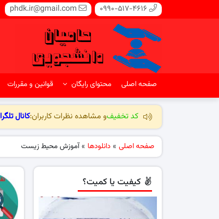
phdk.ir@gmail.com
0990-517-4616
صفحه اصلی
محتوای رایگان
قوانین و مقررات
کد تخفیف
و مشاهده نظرات کاربران:
کانال تلگرا
صفحه اصلی
»
دانلودها
»
آموزش محیط زیست
کیفیت یا کمیت؟