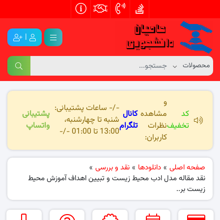
|
و
-/- ساعات پشتیبانی:
کد
مشاهده
کانال
پشتیبانی
شنبه تا چهارشنبه،
تخفیف
نظرات
تلگرام
واتساپ
13:00 تا 01:00 -/-
کاربران:
صفحه اصلی
»
دانلودها
»
نقد و بررسی
»
نقد مقاله مدل ادب محیط زیست و تبیین اهداف آموزش محیط
زیست بر..