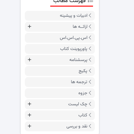
فهرست مطالب
ادبیات و پیشینه
ارائــه ها
اس.پی.اس.اس
پاورپوینت کتاب
پرسشنامه
پکیج
ترجمه ها
جزوه
چک لیست
کتاب
نقد و بررسی