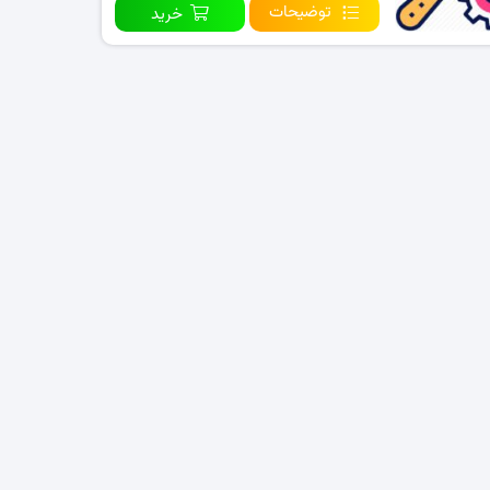
توضیحات
خرید