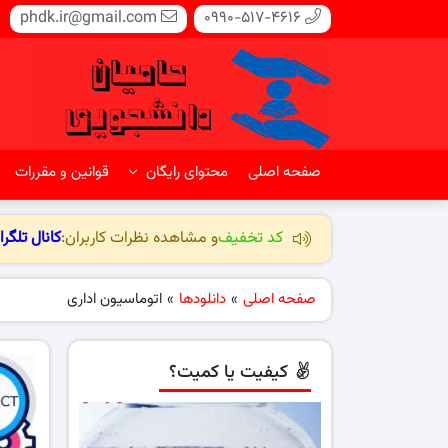
phdk.ir@gmail.com
0990-517-4616
صفحه اصلی
محتوای رایگان
قوانین و مقررات
کد تخفیف
و مشاهده نظرات کاربران:
کانال تلگرا
صفحه اصلی
»
دانلودها
»
اتوماسیون اداری
کیفیت یا کمیت؟