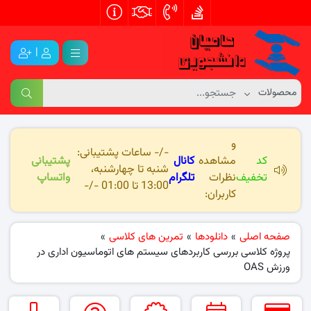
|
و
-/- ساعات پشتیبانی:
کد
مشاهده
کانال
پشتیبانی
شنبه تا چهارشنبه،
تخفیف
نظرات
تلگرام
واتساپ
13:00 تا 01:00 -/-
کاربران:
صفحه اصلی
»
دانلودها
»
تمرین های کلاسی
»
پروژه کلاسی بررسی کاربردهای سیستم های اتوماسیون اداری در
ورزش OAS