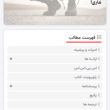
فهرست مطالب
ادبیات و پیشینه
ارائــه ها
اس.پی.اس.اس
پاورپوینت کتاب
پرسشنامه
پکیج
ترجمه ها