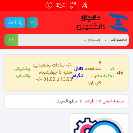
|
و
-/- ساعات پشتیبانی:
کد
مشاهده
کانال
پشتیبانی
شنبه تا چهارشنبه،
تخفیف
نظرات
تلگرام
واتساپ
13:00 تا 01:00 -/-
کاربران:
صفحه اصلی
»
دانلودها
»
اجرای المپیک