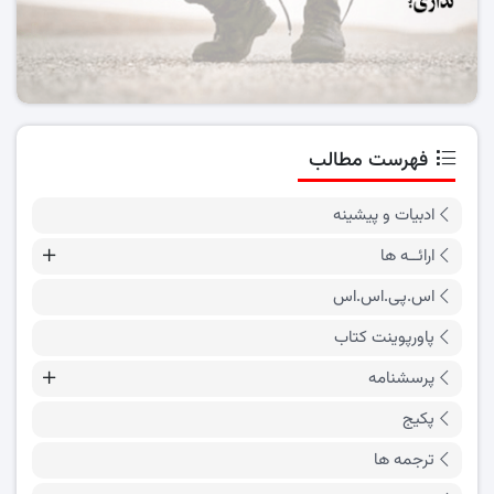
فهرست مطالب
ادبیات و پیشینه
ارائــه ها
اس.پی.اس.اس
پاورپوینت کتاب
پرسشنامه
پکیج
ترجمه ها