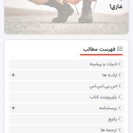
فهرست مطالب
ادبیات و پیشینه
ارائــه ها
اس.پی.اس.اس
پاورپوینت کتاب
پرسشنامه
پکیج
ترجمه ها