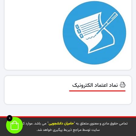
نماد اعتماد الکترونیک
0
تمامی حقوق مادی و معنوی متعلق به "
حامیان دانشجویی
" می باشد. موارد کپی شده از
سایت توسط مراجع ذیربط پیگیری خواهد شد.