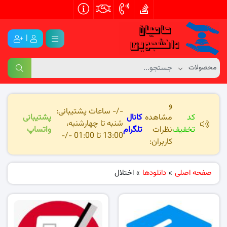
|
و
-/- ساعات پشتیبانی:
کد
مشاهده
کانال
پشتیبانی
شنبه تا چهارشنبه،
تخفیف
نظرات
تلگرام
واتساپ
13:00 تا 01:00 -/-
کاربران:
صفحه اصلی
»
دانلودها
»
اختلال