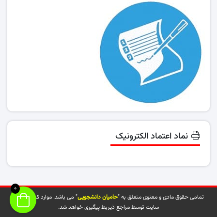
نماد اعتماد الکترونیک
0
تمامی حقوق مادی و معنوی متعلق به "
حامیان دانشجویی
" می باشد. موارد کپی شده از
سایت توسط مراجع ذیربط پیگیری خواهد شد.