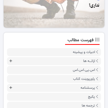
فهرست مطالب
ادبیات و پیشینه
ارائــه ها
اس.پی.اس.اس
پاورپوینت کتاب
پرسشنامه
پکیج
ترجمه ها