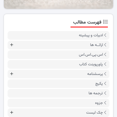
فهرست مطالب
ادبیات و پیشینه
ارائــه ها
اس.پی.اس.اس
پاورپوینت کتاب
پرسشنامه
پکیج
ترجمه ها
جزوه
چک لیست