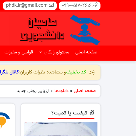
phdk.ir@gmail.com
0990-517-4616
صفحه اصلی
محتوای رایگان
قوانین و مقررات
کد تخفیف
و مشاهده نظرات کاربران:
کانال تلگرا
صفحه اصلی
»
دانلودها
»
ارزیابی روش جدید
کیفیت یا کمیت؟