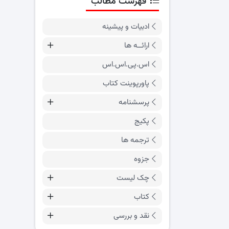
فهرست مطالب
ادبیات و پیشینه
ارائــه ها
اس.پی.اس.اس
پاورپوینت کتاب
پرسشنامه
پکیج
ترجمه ها
جزوه
چک لیست
کتاب
نقد و بررسی