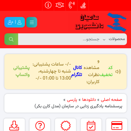
|
و
-/- ساعات پشتیبانی:
کد
مشاهده
کانال
پشتیبانی
شنبه تا چهارشنبه،
تخفیف
نظرات
تلگرام
واتساپ
13:00 تا 01:00 -/-
کاربران:
صفحه اصلی
»
دانلودها
»
پارسی
»
پرسشنامه یادگیری زدایی در سازمان (مدل کارن بکر)