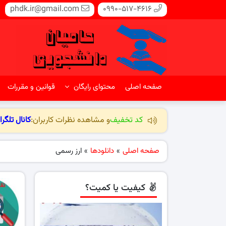
phdk.ir@gmail.com
0990-517-4616
صفحه اصلی
محتوای رایگان
قوانین و مقررات
کد تخفیف
و مشاهده نظرات کاربران:
کانال تلگرا
صفحه اصلی
»
دانلودها
»
ارز رسمی
کیفیت یا کمیت؟