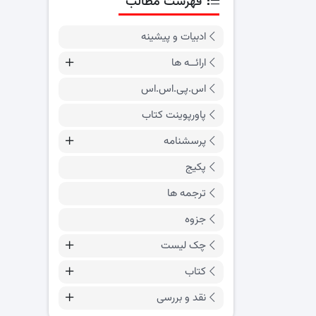
فهرست مطالب
ادبیات و پیشینه
ارائــه ها
اس.پی.اس.اس
پاورپوینت کتاب
پرسشنامه
پکیج
ترجمه ها
جزوه
چک لیست
کتاب
نقد و بررسی