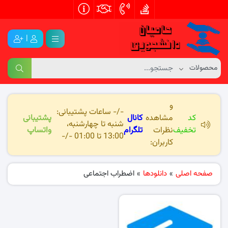
|
و
-/- ساعات پشتیبانی:
کد
مشاهده
کانال
پشتیبانی
شنبه تا چهارشنبه،
تخفیف
نظرات
تلگرام
واتساپ
13:00 تا 01:00 -/-
کاربران:
صفحه اصلی
»
دانلودها
»
اضطراب اجتماعی