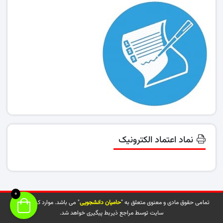
نماد اعتماد الکترونیک
0
تمامی حقوق مادی و معنوی متعلق به "
حامیان دانشجویی
" می باشد. موارد کپی شده از
سایت توسط مراجع ذیربط پیگیری خواهد شد.