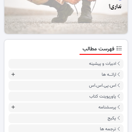
فهرست مطالب
ادبیات و پیشینه
ارائــه ها
اس.پی.اس.اس
پاورپوینت کتاب
پرسشنامه
پکیج
ترجمه ها