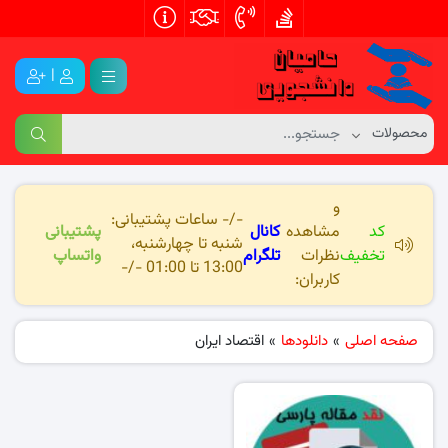
|
و
-/- ساعات پشتیبانی:
کد
مشاهده
کانال
پشتیبانی
شنبه تا چهارشنبه،
تخفیف
نظرات
تلگرام
واتساپ
13:00 تا 01:00 -/-
کاربران:
صفحه اصلی
»
دانلودها
»
اقتصاد ایران