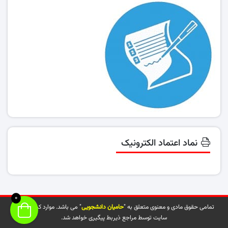
نماد اعتماد الکترونیک
0
تمامی حقوق مادی و معنوی متعلق به "
حامیان دانشجویی
" می باشد. موارد کپی شده از
سایت توسط مراجع ذیربط پیگیری خواهد شد.