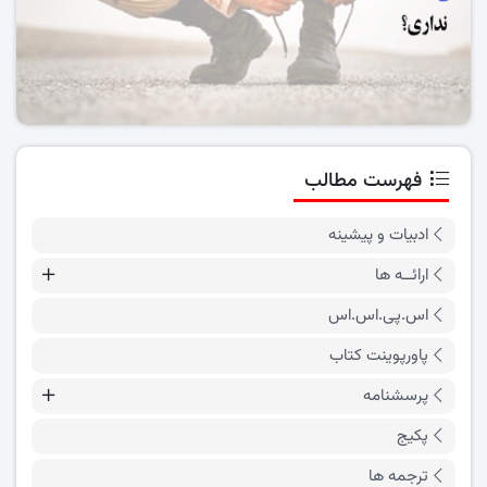
فهرست مطالب
ادبیات و پیشینه
ارائــه ها
اس.پی.اس.اس
پاورپوینت کتاب
پرسشنامه
پکیج
ترجمه ها