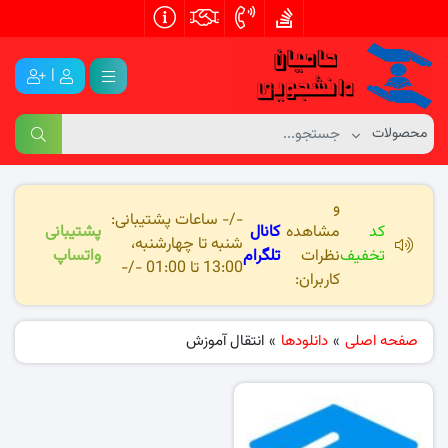
|
و
-/- ساعات پشتیبانی:
کد
مشاهده
کانال
پشتیبانی
شنبه تا چهارشنبه،
تخفیف
نظرات
تلگرام
واتساپ
13:00 تا 01:00 -/-
کاربران:
صفحه اصلی
»
دانلودها
»
انتقال آموزش