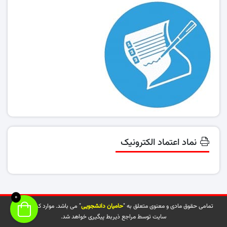
نماد اعتماد الکترونیک
0
تمامی حقوق مادی و معنوی متعلق به "
حامیان دانشجویی
" می باشد. موارد کپی شده از
سایت توسط مراجع ذیربط پیگیری خواهد شد.