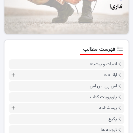
فهرست مطالب
ادبیات و پیشینه
ارائــه ها
اس.پی.اس.اس
پاورپوینت کتاب
پرسشنامه
پکیج
ترجمه ها