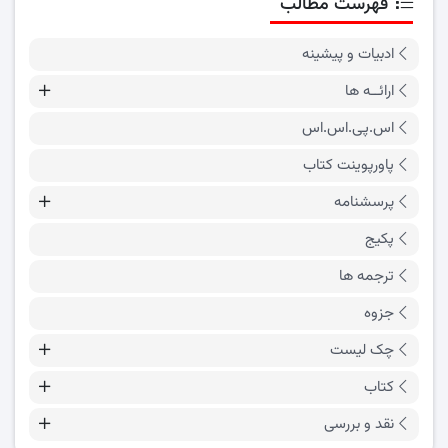
فهرست مطالب
ادبیات و پیشینه
ارائــه ها
اس.پی.اس.اس
پاورپوینت کتاب
پرسشنامه
پکیج
ترجمه ها
جزوه
چک لیست
کتاب
نقد و بررسی