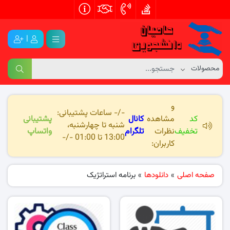
|
و
-/- ساعات پشتیبانی:
کد
مشاهده
کانال
پشتیبانی
شنبه تا چهارشنبه،
تخفیف
نظرات
تلگرام
واتساپ
13:00 تا 01:00 -/-
کاربران:
صفحه اصلی
»
دانلودها
»
برنامه استراتژیک