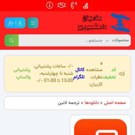
|
و
-/- ساعات پشتیبانی:
کد
مشاهده
کانال
پشتیبانی
شنبه تا چهارشنبه،
تخفیف
نظرات
تلگرام
واتساپ
13:00 تا 01:00 -/-
کاربران:
صفحه اصلی
»
دانلودها
»
ترجمه لاتین