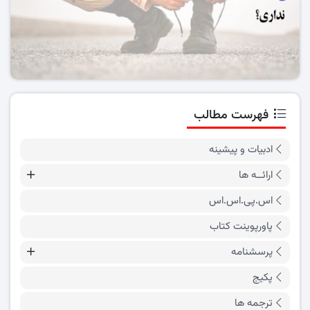
فهرست مطالب
ادبیات و پیشینه
ارائــه ها
اس.پی.اس.اس
پاورپوینت کتاب
پرسشنامه
پکیج
ترجمه ها