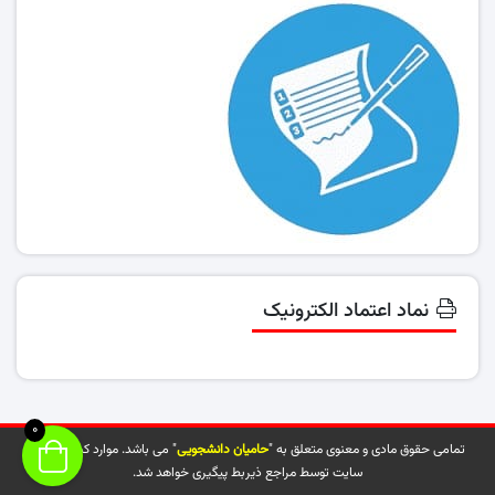
نماد اعتماد الکترونیک
0
تمامی حقوق مادی و معنوی متعلق به "
حامیان دانشجویی
" می باشد. موارد کپی شده از
سایت توسط مراجع ذیربط پیگیری خواهد شد.