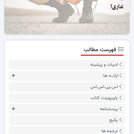
فهرست مطالب
ادبیات و پیشینه
ارائــه ها
اس.پی.اس.اس
پاورپوینت کتاب
پرسشنامه
پکیج
ترجمه ها