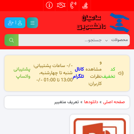
|
و
-/- ساعات پشتیبانی:
کد
مشاهده
کانال
پشتیبانی
شنبه تا چهارشنبه،
تخفیف
نظرات
تلگرام
واتساپ
13:00 تا 01:00 -/-
کاربران:
صفحه اصلی
»
دانلودها
»
تعریف متغییر