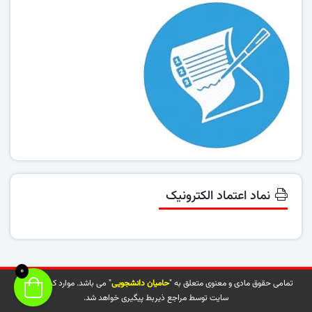
نماد اعتماد الکترونیک
0
تمامی حقوق مادی و معنوی متعلق به "
حامیان دانشجویی
" می باشد. موارد کپی شده از
سایت توسط مراجع ذیربط پیگیری خواهد شد.