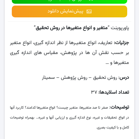
پیش‌نمایش دانلود
پاورپوینت “
متغیر و انواع متغیرها
در روش تحقیق
”
جزئیات:
تعاریف، انواع متغیـرها از نظر اندازه گیری، انواع متغیر
بر حسب نقش آن ها در پژوهش، مقیاس های اندازه گیری
متغیرها و …
درس
: روش تحقیق – روش پژوهش – سمینار
تعداد اسلایدها:
۳۷
توضیحات
:
صفر تا صد متغیرها، متغیر چیست؟ انواع متغیرها کدامند؟ کاربرد آنها
در انواع تحقیقات و غیره، نوع اندازه گیری و ارزیابی آنها و غیره… بهمراه توضیحات
کامل و با کیفیت بصری.