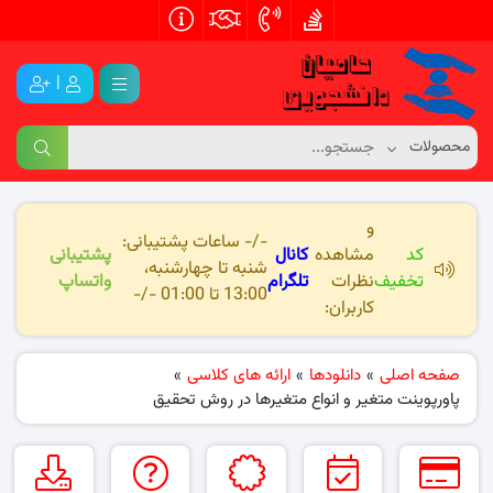
|
و
-/- ساعات پشتیبانی:
کد
مشاهده
کانال
پشتیبانی
شنبه تا چهارشنبه،
تخفیف
نظرات
تلگرام
واتساپ
13:00 تا 01:00 -/-
کاربران:
صفحه اصلی
»
دانلودها
»
ارائه های کلاسی
»
پاورپوینت متغیر و انواع متغیرها در روش تحقیق