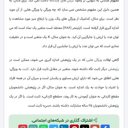
مفهوم صندلی به تنهایی بر وجود
ارزش­ های چندگانه
دلالت نمی­ کند. برای مثال، به
همین دلیل این مفهوم مشخص نمی­ سازد که چه ویژگی یا ویژگی­ هایی از آن مورد
نظر است. برای مثال، کدام­یک از ویژگی­ های رنگ، وزن یا ارتفاع میز مورد مشاهده یا
اندازه­ گیری قرار گرفته است. کرلینجر (۱۹۸۶) معتقد است متغیر یک نماد است که می
­توان عدد یا ارزش را جایگزین آن کرد. به عنوان مثال، X یک متغیر است و در حقیقت
نمادی است که می ­توان عدد یا ارزش را جانشین آن قرار داد.
گاهی اوقات
ویژگی­ هایی
که در یک پژوهش اندازه­ گیری می­ شوند، ممکن است در
پژوهش
دیگر ثابت نگه داشته شوند. متغیر در مقابل ثابت قرار دارد.
ثابت
به ویژگی­
هایی اطلاق می ­شود که دارای ارزش مساوی و یکسان است و میزان آن در همه افراد
یا اشیاء یا حوادث به یک اندازه است. به عنوان مثال، اگر در پژوهشی دانشجویان
مقطع کاردانی به عنوان آزمودنی به کار روند، «مقطع کاردانی» ثابت است. یا اگر در یک
پژوهش دانشجویان ۲۵ ساله مشارکت داشته باشند، «سن» ثابت است.
اشتراک گذاری در شبکه‌های اجتماعی.