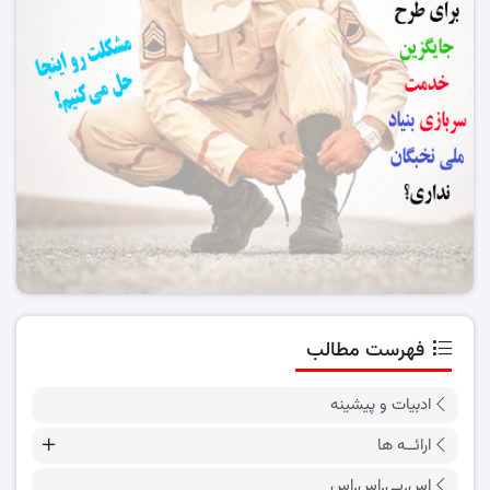
فهرست مطالب
ادبیات و پیشینه
ارائــه ها
اس.پی.اس.اس