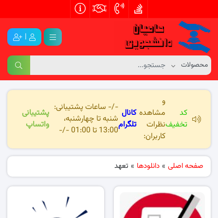
|
و
-/- ساعات پشتیبانی:
کد
مشاهده
کانال
پشتیبانی
شنبه تا چهارشنبه،
تخفیف
نظرات
تلگرام
واتساپ
13:00 تا 01:00 -/-
کاربران:
صفحه اصلی
»
دانلودها
»
تعهد