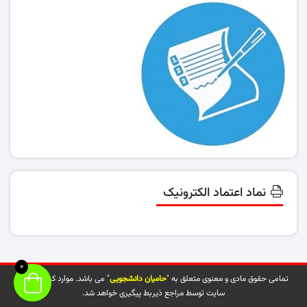
نماد اعتماد الکترونیک
0
تمامی حقوق مادی و معنوی متعلق به "
حامیان دانشجویی
" می باشد. موارد کپی شده از
سایت توسط مراجع ذیربط پیگیری خواهد شد.