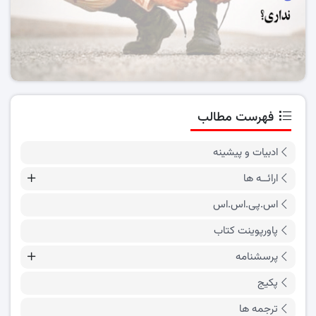
فهرست مطالب
ادبیات و پیشینه
ارائــه ها
اس.پی.اس.اس
پاورپوینت کتاب
پرسشنامه
پکیج
ترجمه ها