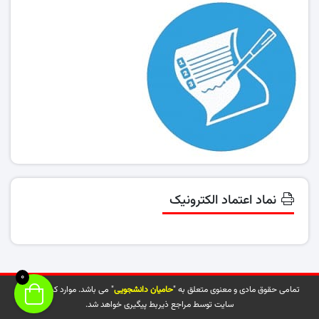
نماد اعتماد الکترونیک
0
تمامی حقوق مادی و معنوی متعلق به "
حامیان دانشجویی
" می باشد. موارد کپی شده از
سایت توسط مراجع ذیربط پیگیری خواهد شد.