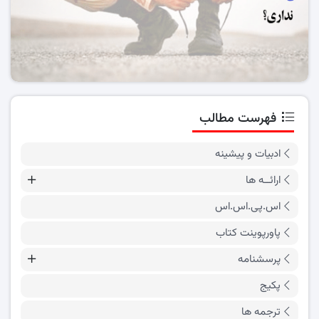
فهرست مطالب
ادبیات و پیشینه
ارائــه ها
اس.پی.اس.اس
پاورپوینت کتاب
پرسشنامه
پکیج
ترجمه ها