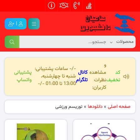
|
و
-/- ساعات پشتیبانی:
کد
مشاهده
کانال
پشتیبانی
شنبه تا چهارشنبه،
تخفیف
نظرات
تلگرام
واتساپ
13:00 تا 01:00 -/-
کاربران:
صفحه اصلی
»
دانلودها
»
توریسم ورزشی