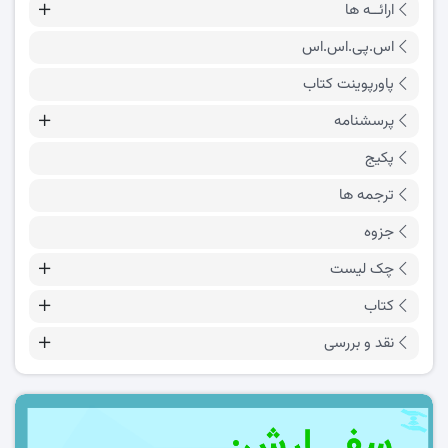
ارائــه ها
اس.پی.اس.اس
پاورپوینت کتاب
پرسشنامه
پکیج
ترجمه ها
جزوه
چک لیست
کتاب
نقد و بررسی