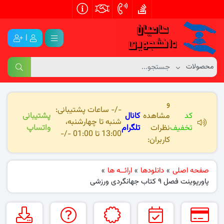
|
و
-/- ساعات پشتیبانی:
کد
مشاهده
کانال
پشتیبانی
شنبه تا چهارشنبه،
تخفیف
نظرات
تلگرام
واتساپ
13:00 تا 01:00 -/-
کاربران:
صفحه اصلی
»
دانلودها
»
ارائــه ها
»
پاورپوینت فصل ۹ کتاب جهانگردی ورزشی