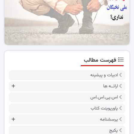
فهرست مطالب
ادبیات و پیشینه
ارائــه ها
اس.پی.اس.اس
پاورپوینت کتاب
پرسشنامه
پکیج