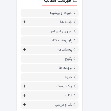
فهرست مطالب
ادبیات و پیشینه
ارائــه ها
اس.پی.اس.اس
پاورپوینت کتاب
پرسشنامه
پکیج
ترجمه ها
جزوه
چک لیست
کتاب
نقد و بررسی