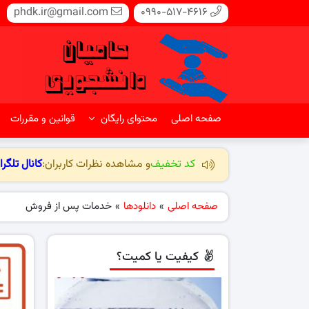
phdk.ir@gmail.com
0990-517-4616
صفحه اصلی
محتوای رایگان
قوانین و مقررات
کد تخفیف
و مشاهده نظرات کاربران:
کانال تلگرا
صفحه اصلی
»
دانلودها
»
خدمات پس از فروش
کیفیت یا کمیت؟