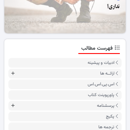
فهرست مطالب
ادبیات و پیشینه
ارائــه ها
اس.پی.اس.اس
پاورپوینت کتاب
پرسشنامه
پکیج
ترجمه ها