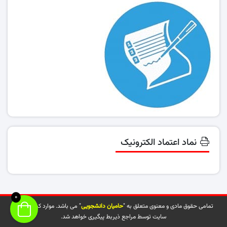
نماد اعتماد الکترونیک
0
تمامی حقوق مادی و معنوی متعلق به "
حامیان دانشجویی
" می باشد. موارد کپی شده از
سایت توسط مراجع ذیربط پیگیری خواهد شد.