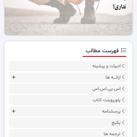
فهرست مطالب
ادبیات و پیشینه
ارائــه ها
اس.پی.اس.اس
پاورپوینت کتاب
پرسشنامه
پکیج
ترجمه ها