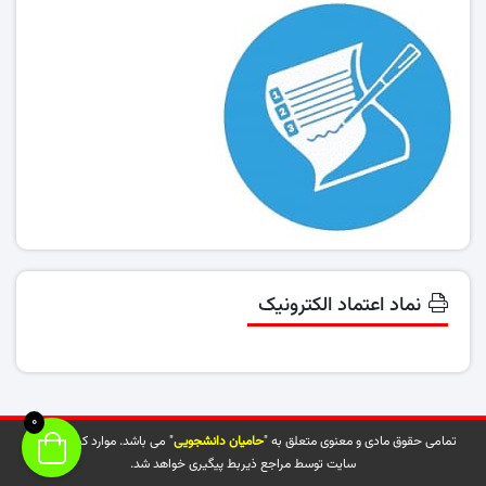
نماد اعتماد الکترونیک
0
تمامی حقوق مادی و معنوی متعلق به "
حامیان دانشجویی
" می باشد. موارد کپی شده از
سایت توسط مراجع ذیربط پیگیری خواهد شد.