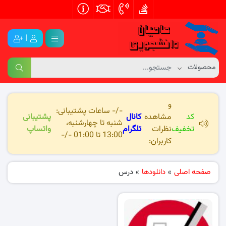
|
و
-/- ساعات پشتیبانی:
کد
مشاهده
کانال
پشتیبانی
شنبه تا چهارشنبه،
تخفیف
نظرات
تلگرام
واتساپ
13:00 تا 01:00 -/-
کاربران:
صفحه اصلی
»
دانلودها
»
درس