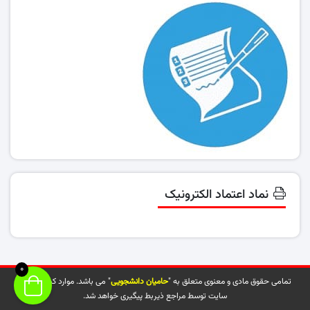
نماد اعتماد الکترونیک
0
تمامی حقوق مادی و معنوی متعلق به "
حامیان دانشجویی
" می باشد. موارد کپی شده از
سایت توسط مراجع ذیربط پیگیری خواهد شد.