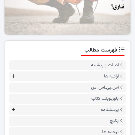
فهرست مطالب
ادبیات و پیشینه
ارائــه ها
اس.پی.اس.اس
پاورپوینت کتاب
پرسشنامه
پکیج
ترجمه ها