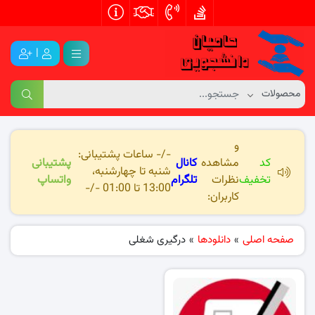
|
و
-/- ساعات پشتیبانی:
کد
مشاهده
کانال
پشتیبانی
شنبه تا چهارشنبه،
تخفیف
نظرات
تلگرام
واتساپ
13:00 تا 01:00 -/-
کاربران:
صفحه اصلی
»
دانلودها
»
درگیری شغلی