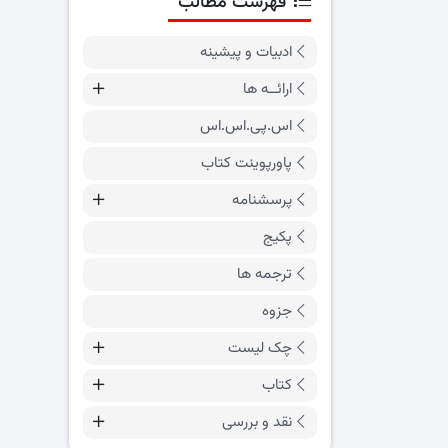
فهرست مطالب
ادبیات و پیشینه
ارائــه ها
اس.پی.اس.اس
پاورپوینت کتاب
پرسشنامه
پکیج
ترجمه ها
جزوه
چک لیست
کتاب
نقد و بررسی