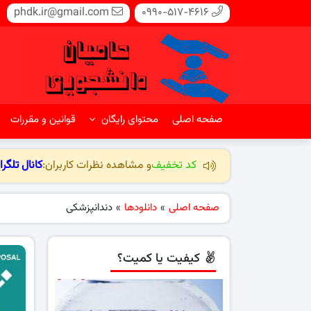
phdk.ir@gmail.com
0990-517-4616
صفحه اصلی
محتوای رایگان
قوانین و مقررات
کد تخفیف
و مشاهده نظرات کاربران:
کانال تلگرا
صفحه اصلی
»
دانلودها
»
دندانپزشکی
کیفیت یا کمیت؟