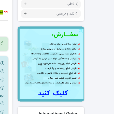
کتاب
>>
نما
نقد و بررسی
ر
انج