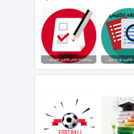
نقد مقاله درک فناوری توسط ارتودنتیست ها: یک مطالعه کیفی
پرسشنامه نقش فناوری‌ های نوین ارتباطی بر هویت اجتماعی