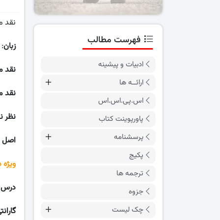
نقد م
فهرست مطالب
زبان
:
ادبیات و پیشینه
نقد
م
ارائــه ها
نقد م
اس.پی.اس.اس
نظر ن
پاورپوینت کتاب
پرسشنامه
اصل م
پکیج
ویژه 
ترجمه ها
درس
:
جزوه
چک لیست
گارانت