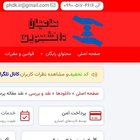
phdk.ir@gmail.com
0990-517-4616
صفحه اصلی
محتوای رایگان
قوانین و مقررات
کد تخفیف
و مشاهده نظرات کاربران:
کانال تلگرا
صفحه اصلی
»
دانلودها
»
نقد و بررسی
»
نقد مقاله پرسش 
پرداخت امن
خدمات 
توسط کارت‌های اعتباری
تقویت رزومه