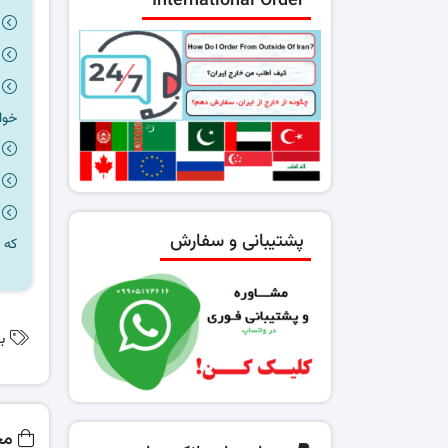
International Order
خوا
پشتیبانی و سفارش
که 
ب
مح