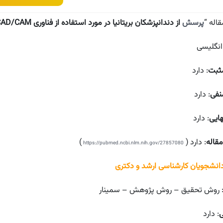
قاله “
پرسش
از دندانپزشکان بریتانیا در مورد استفاده از فناوری CAD/CAM
 انگلیسی
ثبت
: دارد
نفی
: دارد
هایی
: دارد
قاله
: دارد (
)
https://pubmed.ncbi.nlm.nih.gov/27857080
دانشجویان کارشناسی ارشد و دکتری
 روش تحقیق – روش پژوهش – سمینار
ی
: دارد