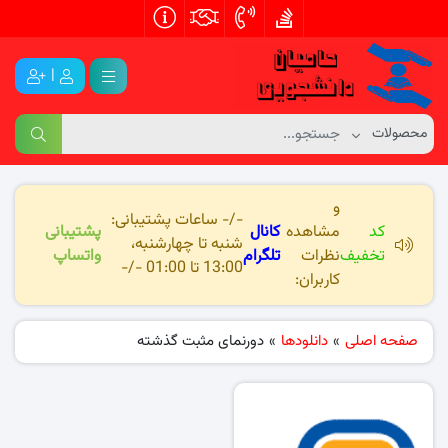
|
و
-/- ساعات پشتیبانی:
کد
مشاهده
کانال
پشتیبانی
شنبه تا چهارشنبه،
تخفیف
نظرات
تلگرام
واتساپ
13:00 تا 01:00 -/-
کاربران:
صفحه اصلی
»
دانلودها
»
دورنمای مثبت گذشته