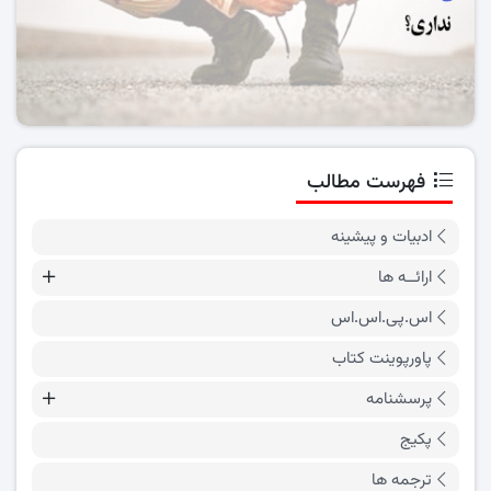
فهرست مطالب
ادبیات و پیشینه
ارائــه ها
اس.پی.اس.اس
پاورپوینت کتاب
پرسشنامه
پکیج
ترجمه ها