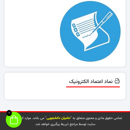
نماد اعتماد الکترونیک
0
تمامی حقوق مادی و معنوی متعلق به "
حامیان دانشجویی
" می باشد. موارد کپی شده از
سایت توسط مراجع ذیربط پیگیری خواهد شد.