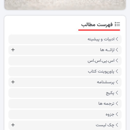
فهرست مطالب
ادبیات و پیشینه
ارائــه ها
اس.پی.اس.اس
پاورپوینت کتاب
پرسشنامه
پکیج
ترجمه ها
جزوه
چک لیست