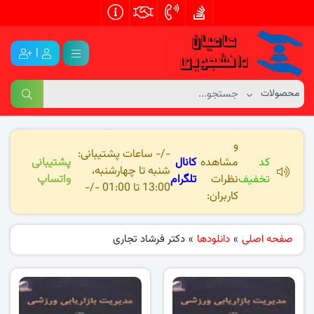
|
و
-/- ساعات پشتیبانی:
کد
مشاهده
کانال
پشتیبانی
شنبه تا چهارشنبه،
تخفیف
نظرات
تلگرام
واتساپ
13:00 تا 01:00 -/-
کاربران:
صفحه اصلی
»
دانلودها
»
دکتر فرشاد تجاری