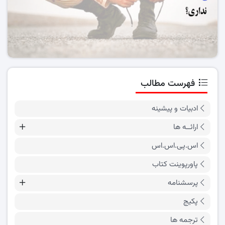
فهرست مطالب
ادبیات و پیشینه
ارائــه ها
اس.پی.اس.اس
پاورپوینت کتاب
پرسشنامه
پکیج
ترجمه ها