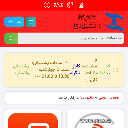
|
و
-/- ساعات پشتیبانی:
کد
مشاهده
کانال
پشتیبانی
شنبه تا چهارشنبه،
تخفیف
نظرات
تلگرام
واتساپ
13:00 تا 01:00 -/-
کاربران:
صفحه اصلی
»
دانلودها
»
رفتار بداهه