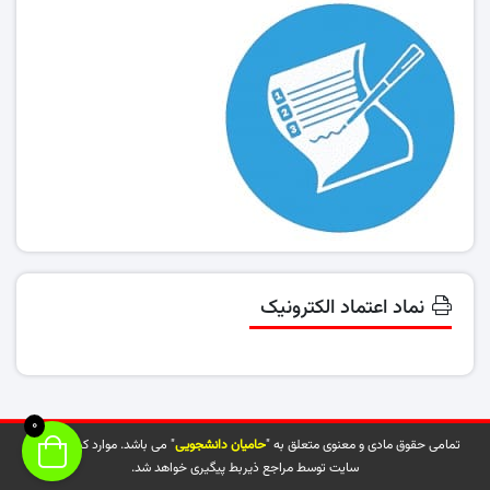
نماد اعتماد الکترونیک
0
تمامی حقوق مادی و معنوی متعلق به "
حامیان دانشجویی
" می باشد. موارد کپی شده از
سایت توسط مراجع ذیربط پیگیری خواهد شد.