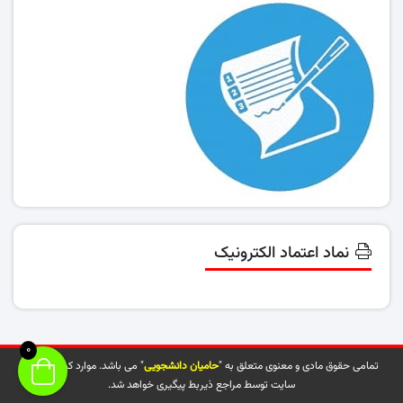
نماد اعتماد الکترونیک
0
تمامی حقوق مادی و معنوی متعلق به "
حامیان دانشجویی
" می باشد. موارد کپی شده از
سایت توسط مراجع ذیربط پیگیری خواهد شد.