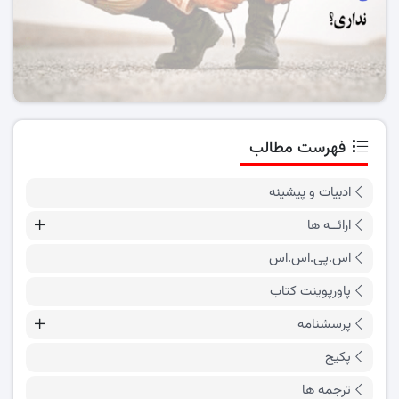
فهرست مطالب
ادبیات و پیشینه
ارائــه ها
اس.پی.اس.اس
پاورپوینت کتاب
پرسشنامه
پکیج
ترجمه ها