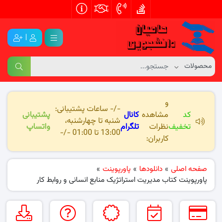
|
و
-/- ساعات پشتیبانی:
کد
مشاهده
کانال
پشتیبانی
شنبه تا چهارشنبه،
تخفیف
نظرات
تلگرام
واتساپ
13:00 تا 01:00 -/-
کاربران:
صفحه اصلی
»
دانلودها
»
پاورپوینت
»
پاورپوینت کتاب مدیریت استراتژیک منابع انسانی و روابط کار