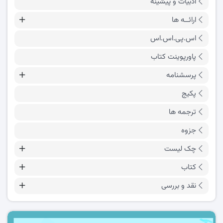
ادبیات و پیشینه
ارائــه ها
اس.پی.اس.اس
پاورپوینت کتاب
پرسشنامه
پکیج
ترجمه ها
جزوه
چک لیست
کتاب
نقد و بررسی