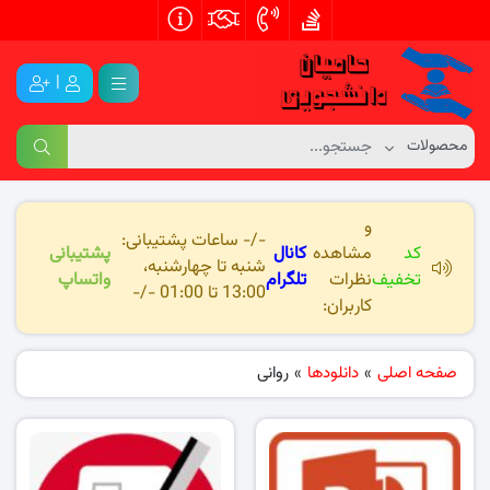
|
و
-/- ساعات پشتیبانی:
کد
مشاهده
کانال
پشتیبانی
شنبه تا چهارشنبه،
تخفیف
نظرات
تلگرام
واتساپ
13:00 تا 01:00 -/-
کاربران:
صفحه اصلی
»
دانلودها
»
روانی