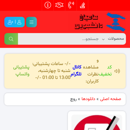
|
و
-/- ساعات پشتیبانی:
کد
مشاهده
کانال
پشتیبانی
شنبه تا چهارشنبه،
تخفیف
نظرات
تلگرام
واتساپ
13:00 تا 01:00 -/-
کاربران:
صفحه اصلی
»
دانلودها
»
روچ