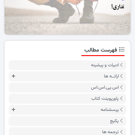
فهرست مطالب
ادبیات و پیشینه
ارائــه ها
اس.پی.اس.اس
پاورپوینت کتاب
پرسشنامه
پکیج
ترجمه ها