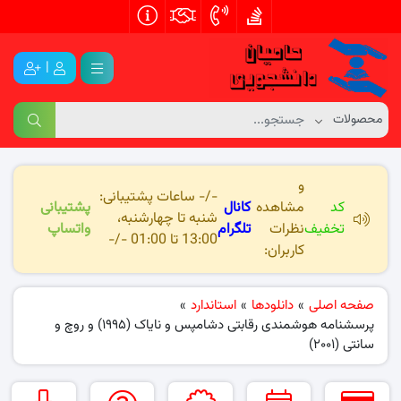
|
و
-/- ساعات پشتیبانی:
کد
مشاهده
کانال
پشتیبانی
شنبه تا چهارشنبه،
تخفیف
نظرات
تلگرام
واتساپ
13:00 تا 01:00 -/-
کاربران:
صفحه اصلی
»
دانلودها
»
استاندارد
»
پرسشنامه هوشمندی رقابتی دشامپس و نایاک (۱۹۹۵) و روچ و
سانتی (۲۰۰۱)