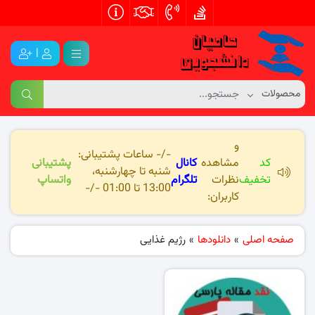
|
و
-/- ساعات پشتیبانی:
کد
مشاهده
کانال
پشتیبانی
شنبه تا چهارشنبه،
تخفیف
نظرات
تلگرام
واتساپ
13:00 تا 01:00 -/-
کاربران:
صفحه اصلی
»
دانلودها
»
رژیم غذایی