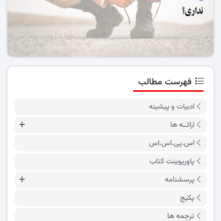
فهرست مطالب
ادبیات و پیشینه
ارائــه ها
اس.پی.اس.اس
پاورپوینت کتاب
پرسشنامه
پکیج
ترجمه ها