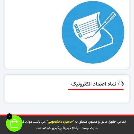
نماد اعتماد الکترونیک
0
تمامی حقوق مادی و معنوی متعلق به "
حامیان دانشجویی
" می باشد. موارد کپی شده از
سایت توسط مراجع ذیربط پیگیری خواهد شد.