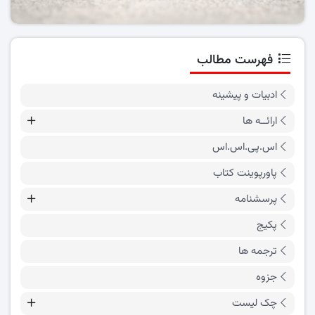
فهرست مطالب
ادبیات و پیشینه
ارائــه ها
اس.پی.اس.اس
پاورپوینت کتاب
پرسشنامه
پکیج
ترجمه ها
جزوه
چک لیست