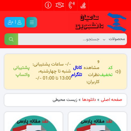
|
و
-/- ساعات پشتیبانی:
کد
مشاهده
کانال
پشتیبانی
شنبه تا چهارشنبه،
تخفیف
نظرات
تلگرام
واتساپ
13:00 تا 01:00 -/-
کاربران:
صفحه اصلی
»
دانلودها
»
زیست محیطی