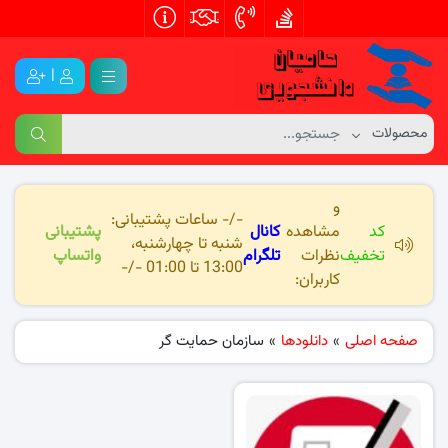
|
و
-/- ساعات پشتیبانی:
کد
مشاهده
کانال
پشتیبانی
شنبه تا چهارشنبه،
تخفیف
نظرات
تلگرام
واتساپ
13:00 تا 01:00 -/-
کاربران:
صفحه اصلی
»
دانلودها
»
سازمان حمایت گر