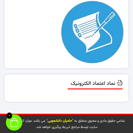
نماد اعتماد الکترونیک
0
تمامی حقوق مادی و معنوی متعلق به "
حامیان دانشجویی
" می باشد. موارد کپی شده از
سایت توسط مراجع ذیربط پیگیری خواهد شد.