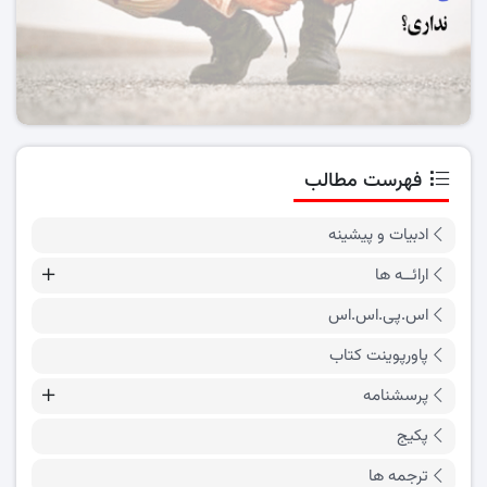
فهرست مطالب
ادبیات و پیشینه
ارائــه ها
اس.پی.اس.اس
پاورپوینت کتاب
پرسشنامه
پکیج
ترجمه ها