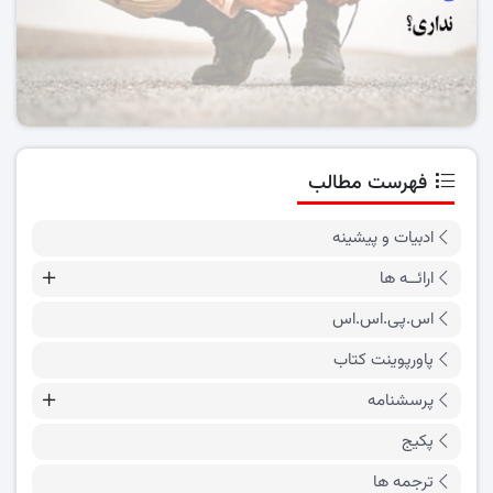
فهرست مطالب
ادبیات و پیشینه
ارائــه ها
اس.پی.اس.اس
پاورپوینت کتاب
پرسشنامه
پکیج
ترجمه ها