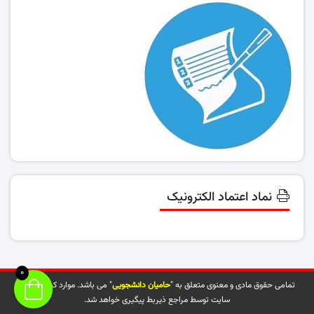
نماد اعتماد الکترونیک
0
تمامی حقوق مادی و معنوی متعلق به "
حامیان دانشجویی
" می باشد. موارد کپی شده از
سایت توسط مراجع ذیربط پیگیری خواهد شد.